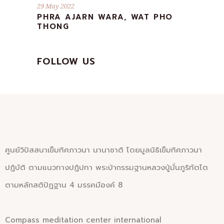
29 May 2022
PHRA AJARN WARA, WAT PHO
THONG
FOLLOW US
ศูนย์วิปัสสนาเข็มทิศภาวนา นานาชาติ โดยมูลนิธิเข็มทิศภาวนา
ปฏิบัติ ตามแนวทางปฏิปทา พระป่ากรรมฐานหลวงปู่มั่นภูริทัตโต
ตามหลักสติปัฏฐาน 4 มรรคมีองค์ 8
Compass
meditation c
enter
i
nternational