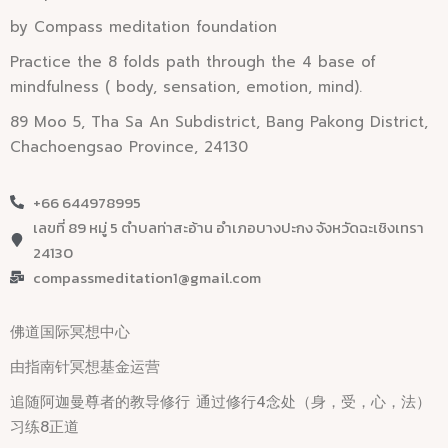
by Compass meditation foundation
Practice the 8 folds path through the 4 base of
mindfulness ( body, sensation, emotion, mind).
89 Moo 5, Tha Sa An Subdistrict, Bang Pakong District,
Chachoengsao Province, 24130
+66 644978995
เลขที่ 89 หมู่ 5 ตำบลท่าสะอ้าน อำเภอบางปะกง จังหวัดฉะเชิงเทรา
24130
compassmeditation1@gmail.com
佛道国际冥想中心
由指南针冥想基金运营
追随阿迦曼尊者的教导修行 通过修行4念处（身，受，心，法）
习练8正道