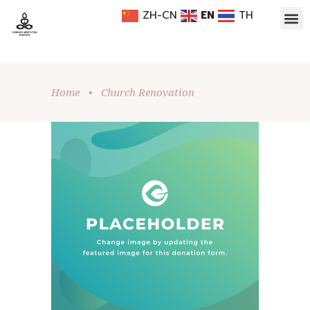
ZH-CN
EN
TH
Home
•
Church Renovation