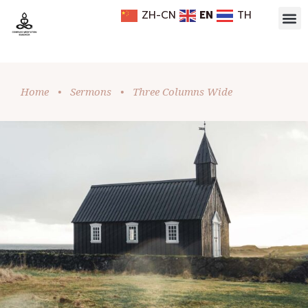
ZH-CN
EN
TH
Home
•
Sermons
•
Three Columns Wide
HOLIDAY SPIRIT
Church
-
Holiday