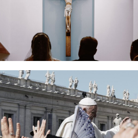
SPIRITUAL AWAKENING
Holiday
PEACEFUL DAY
Holiday
-
Prayer