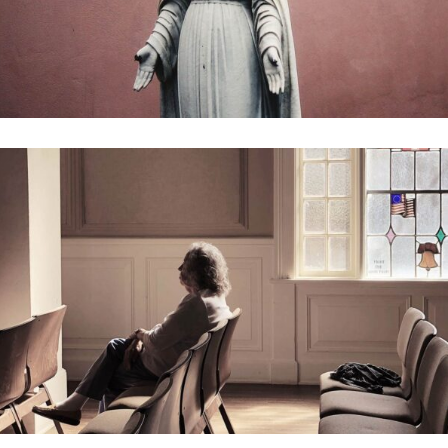
DESIRING GOD
Church
-
Concerts