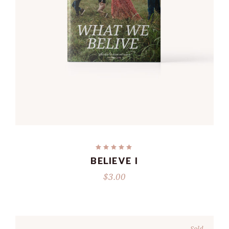
ADD TO CART
BELIEVE I
$
3.00
Sold