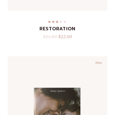
ADD TO CART
RESTORATION
$
15.00
$
12.00
New