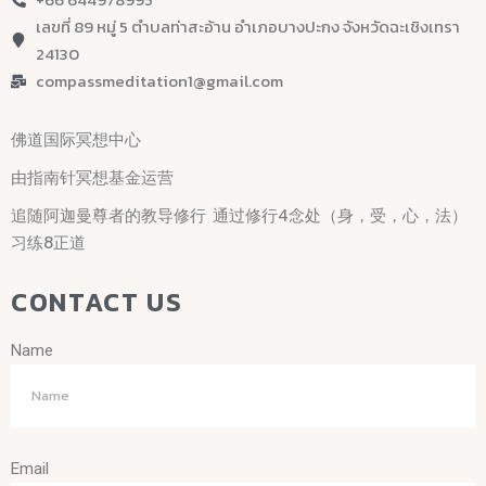
เลขที่ 89 หมู่ 5 ตำบลท่าสะอ้าน อำเภอบางปะกง จังหวัดฉะเชิงเทรา
24130
compassmeditation1@gmail.com
佛道国际冥想中心
由指南针冥想基金运营
追随阿迦曼尊者的教导修行 通过修行4念处（身，受，心，法）
习练8正道
CONTACT US
Name
Email